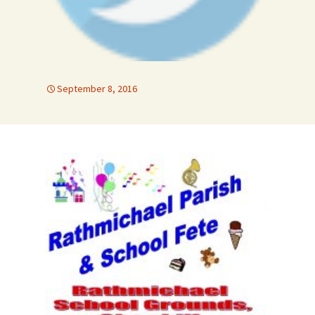
September 8, 2016