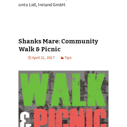
onto Lidl, Ireland GmbH.
Shanks Mare: Community
Walk & Picnic
April 21, 2017
Tips