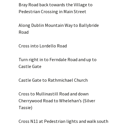
Bray Road back towards the Village to
Pedestrian Crossing in Main Street
Along Dublin Mountain Way to Ballybride
Road
Cross into Lordello Road
Turn right in to Ferndale Road and up to
Castle Gate
Castle Gate to Rathmichael Church
Cross to Mullinastill Road and down
Cherrywood Road to Whelehan’s (Silver
Tassie)
Cross N11 at Pedestrian lights and walk south