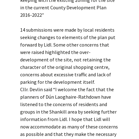
in the current County Development Plan
2016-2022″
14 submissions were made by local residents
seeking changes to elements of the plan put
forward by Lidl. Some other concerns that
were raised highlighted the over-
development of the site, not retaining the
character of the original shopping centre,
concerns about excessive traffic and lack of
parking for the development itself.
Cllr. Devlin said “I welcome the fact that the
planners of Dún Laoghaire-Rathdown have
listened to the concerns of residents and
groups in the Shankill area by seeking further
information from Lidl. I hope that Lidl will
now accommodate as many of these concerns
as possible and that they make the necessary