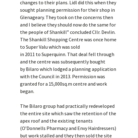
changes to their plans. Lidl did this when they
sought planning permission for their shop in
Glenageary. They took on the concerns then
and I believe they should now do the same for
the people of Shankill” concluded Cllr. Devlin.
The
Shankill
Shopping Centre was once
ho
me
to
Super
Valu
which was sold
in
2011
to
Superquinn. That
deal fell through
and the centre
was subsequently bought
by Bilaro
which lodged a planning application
with the Council
in 2013.
Permission was
granted
for a 15,000sq.m centre and
work
began.
The Bilaro group had practically redeveloped
the entire site which saw the retention of the
apex roof and the existing tenants
(O’Donnells Pharmacy and Envy Hairdressers)
but work stalled and they then sold the site