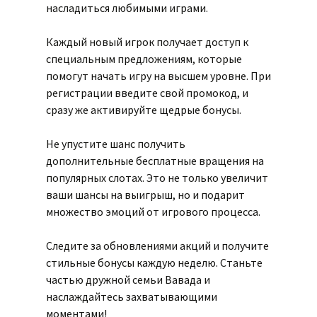
насладиться любимыми играми.
Каждый новый игрок получает доступ к
специальным предложениям, которые
помогут начать игру на высшем уровне. При
регистрации введите свой промокод, и
сразу же активируйте щедрые бонусы.
Не упустите шанс получить
дополнительные бесплатные вращения на
популярных слотах. Это не только увеличит
ваши шансы на выигрыш, но и подарит
множество эмоций от игрового процесса.
Следите за обновлениями акций и получите
стильные бонусы каждую неделю. Станьте
частью дружной семьи Вавада и
наслаждайтесь захватывающими
моментами!