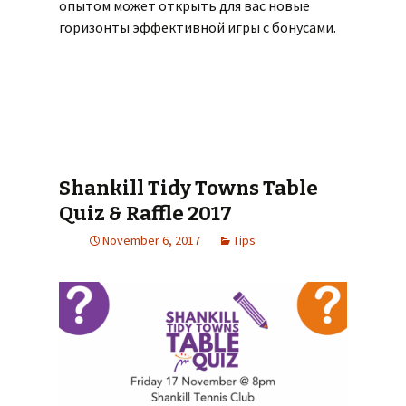
опытом может открыть для вас новые
горизонты эффективной игры с бонусами.
Shankill Tidy Towns Table
Quiz & Raffle 2017
November 6, 2017
Tips