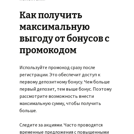
Как получить
максимальную
выгоду от бонусов с
промокодом
Используйте промокод сразу после
регистрации. Это обеспечит доступ к
первому депозитному бонусу. Чем больше
первый депозит, тем выше бонус. Поэтому
рассмотрите возможность внести
максимальную сумму, чтобы получить
больше.
Следите за акциями. Часто проводятся
временные предложения с повышенными