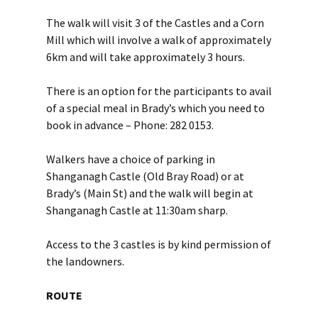
The walk will visit 3 of the Castles and a Corn
Mill which will involve a walk of approximately
6km and will take approximately 3 hours.
There is an option for the participants to avail
of a special meal in Brady’s which you need to
book in advance – Phone: 282 0153.
Walkers have a choice of parking in
Shanganagh Castle (Old Bray Road) or at
Brady’s (Main St) and the walk will begin at
Shanganagh Castle at 11:30am sharp.
Access to the 3 castles is by kind permission of
the landowners.
ROUTE