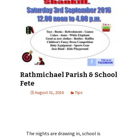
Rathmichael Parish & School
Fete
August 31, 2016
Tips
The nights are drawing in, school is